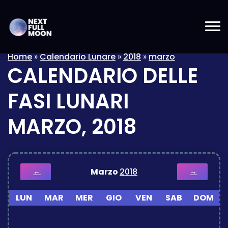
Home
»
Calendario Lunare
»
2018
»
marzo
CALENDARIO DELLE
FASI LUNARI
MARZO, 2018
Marzo
2018
←
→
LUN
MAR
MER
GIO
VEN
SAB
DOM