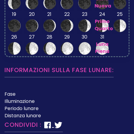
Nuova
19
20
21
22
23
24
25
Primo
Quarto
26
27
28
29
30
31
Luna
Piena
INFORMAZIONI SULLA FASE LUNARE:
Fase
Illuminazione
Periodo lunare
Distanza lunare
CONDIVIDI :